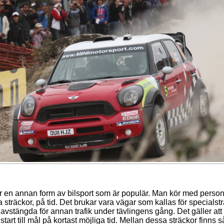
r en annan form av bilsport som är populär. Man kör med person
a sträckor, på tid. Det brukar vara vägar som kallas för specialstr
avstängda för annan trafik under tävlingens gång. Det gäller att 
 start till mål på kortast möjliga tid. Mellan dessa sträckor finns s