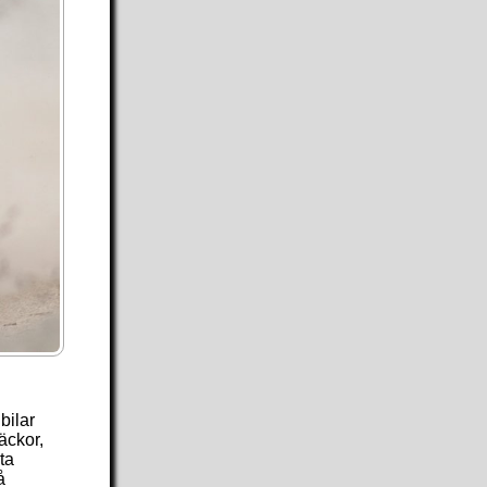
bilar
äckor,
ta
å