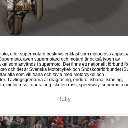
oto, eller supermotard beskrivs enklast som motocross anpassa
. Supermoto, även supermotard och motard är också typen av
kel som används i supermoto. Det finns ett nationellt förbund fö
oto och det är Svenska Motorcykel- och Snöskoterförbundet (S
ar alla som vill träna och tävla med motorcykel och
er. Tävlingsgrenarna är dragracing, enduro, isbana, isracing,
o, motocross, roadracing, skotercross, speedway, supermoto och
Rally