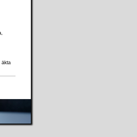
a,
n äkta