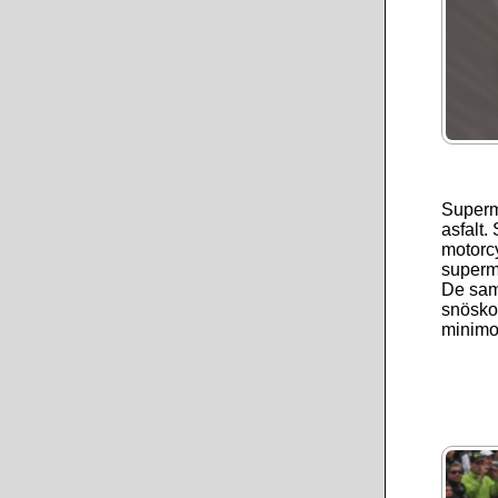
Superm
asfalt
motorcy
superm
De saml
snöskot
minimot