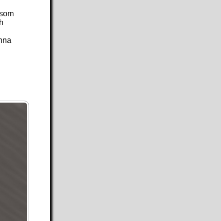
 som
ch
enna