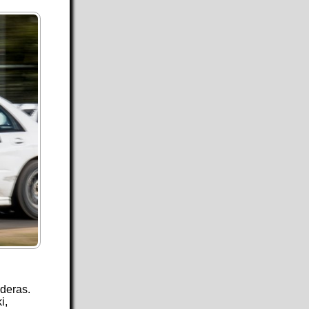
uderas.
i,