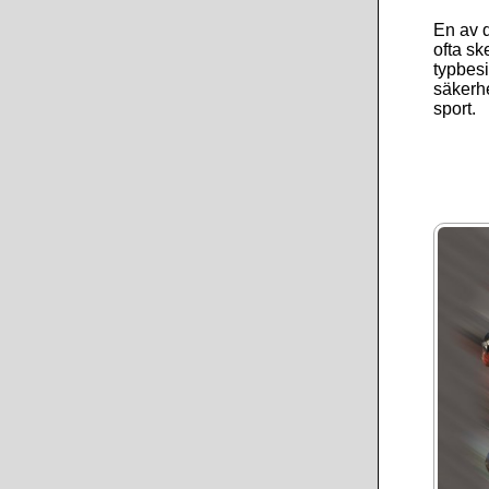
En av d
ofta sk
typbesi
säkerhe
sport.