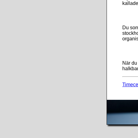
kallade
Du som 
stockho
organis
När du 
halkban
Timece