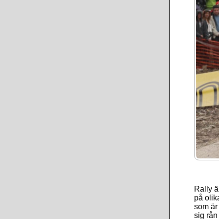
Rally ä
på olik
som är 
sig rån