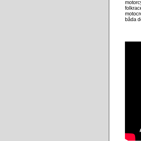
motorcy
folkrac
motocr
båda d