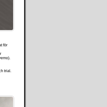
t för
r
vemo).
 trial.